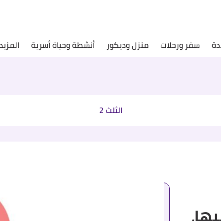
دة
سفر ورحلات
منزل وديكور
أنشطة وحياة أسرية
المزيد
الثلث 2
ها،