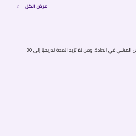
عرض الكل
المشي آمن ومناسب للحامل،لكن يجب التدرج في سرعة ومدة المشي، ففي بداية الحمل تبدأ بما يقارب 15 دقيقةً إذا لم تكن تمارس المشي في العادة، ومن ثمّ تزيد المدة تدريجيًا إلى 30