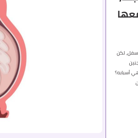
معها
أسفل، لكن
نين
ي أسبابه؟