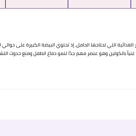
ً غنياً بالكولين وهو عنصر مهم جدًا لنمو دماغ الطفل ومنع حدوث التش