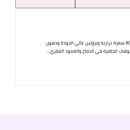
يُعتبر البيض من الأطعمة الغنية بالعديد من العناصر الغذائية التي تحتاجها الحامل، إذ تحتوي البيضة الكبيرة على حوالي 80 سعرة حرارية وبروتين عالي الجودة ودهون
وهات الخلقية في الدماغ والعمود الفقري....